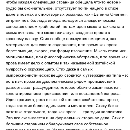
чтобы каждая следующая страница обещала что-то новое и
будто бы окончательное, отсутствует почти нацело в стихе;
даже в поэмах и стихотворных романах, как «Евгений Онегин»,
интриги нет; баллада иногда пользуется анекдотическим
сопоставлением крайностей, но там идея сюжета так сжата и
схематизована, что сюжет зачастую сводится просто к
красному словцу. Стих вообще пользуется эмоциями, как
материалом для своего содержания, в то время как проза
берет эмоции, скорее, как форму изложения. Мысль стиха или
эмоциональна, или философически-абстрактна, в то время как
проза имеет дело с опытом и так называемой житейской
мудростью окружающего. Стих даже в самых
импрессионистических вещах сводится к утверждению типа «эс
есть пэ», проза же диалектическим рядом происшествий
развертывает рассуждение, которое обычно заканчивается,
констатированием происшествия или постановкой вопроса.
Идея трагизма, рока в высшей степени свойственна прозе,
тогда как стих более идилличен и мечтателен. Стиху ближе
патетика отдельного, тогда как прозе — трагедия коллектива.
Это все сказывается и на формальных сторонах дела. Стих с
большим старанием обнаруживает свое собственное