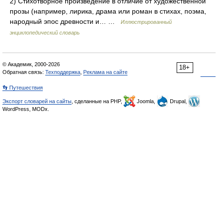
2) Стихотворное произведение в отличие от художественной
прозы (например, лирика, драма или роман в стихах, поэма,
народный эпос древности и… …
Иллюстрированный
энциклопедический словарь
© Академик, 2000-2026
18+
Обратная связь:
Техподдержка
,
Реклама на сайте
👣 Путешествия
Экспорт словарей на сайты
, сделанные на PHP,
Joomla,
Drupal,
WordPress, MODx.