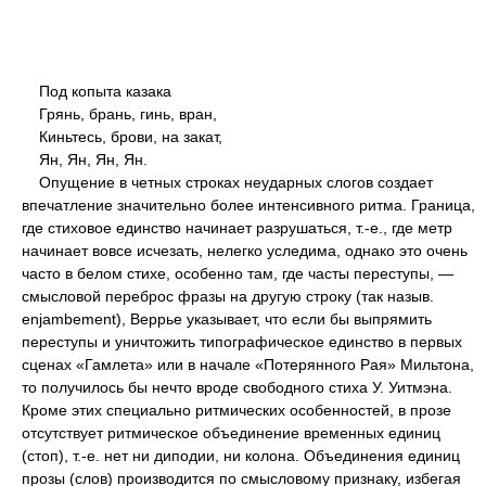
Под копыта казака
Грянь, брань, гинь, вран,
Киньтесь, брови, на закат,
Ян, Ян, Ян, Ян.
Опущение в четных строках неударных слогов создает
впечатление значительно более интенсивного ритма. Граница,
где стиховое единство начинает разрушаться, т.-е., где метр
начинает вовсе исчезать, нелегко уследима, однако это очень
часто в белом стихе, особенно там, где часты переступы, —
смысловой переброс фразы на другую строку (так назыв.
enjambement), Веррье указывает, что если бы выпрямить
переступы и уничтожить типографическое единство в первых
сценах «Гамлета» или в начале «Потерянного Рая» Мильтона,
то получилось бы нечто вроде свободного стиха У. Уитмэна.
Кроме этих специально ритмических особенностей, в прозе
отсутствует ритмическое объединение временных единиц
(стоп), т.-е. нет ни диподии, ни колона. Объединения единиц
прозы (слов) производится по смысловому признаку, избегая