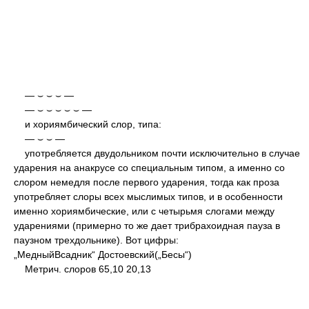
— ⌣ ⌣ ⌣ —
— ⌣ ⌣ ⌣ ⌣ ⌣ —
и хориямбический слор, типа:
— ⌣ ⌣ —
употребляется двудольником почти исключительно в случае
ударения на анакрусе со специальным типом, а именно со
слором немедля после первого ударения, тогда как проза
употребляет слоры всех мыслимых типов, и в особенности
именно хориямбические, или с четырьмя слогами между
ударениями (примерно то же дает трибрахоидная пауза в
паузном трехдольнике). Вот цифры:
„МедныйВсадник“ Достоевский(„Бесы“)
Метрич. слоров 65,10 20,13