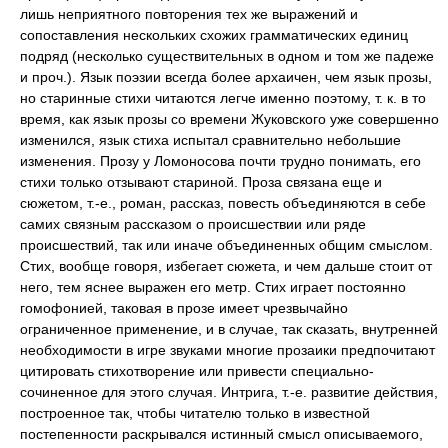
лишь неприятного повторения тех же выражений и
сопоставления нескольких схожих грамматических единиц
подряд (несколько существительных в одном и том же падеже
и проч.). Язык поэзии всегда более архаичен, чем язык прозы,
но старинные стихи читаются легче именно поэтому, т. к. в то
время, как язык прозы со времени Жуковского уже совершенно
изменился, язык стиха испытал сравнительно небольшие
изменения. Прозу у Ломоносова почти трудно понимать, его
стихи только отзывают стариной. Проза связана еще и
сюжетом, т.-е., роман, рассказ, повесть объединяются в себе
самих связным рассказом о происшествии или ряде
происшествий, так или иначе объединенных общим смыслом.
Стих, вообще говоря, избегает сюжета, и чем дальше стоит от
него, тем яснее выражен его метр. Стих играет постоянно
гомофонией, таковая в прозе имеет чрезвычайно
ограниченное применение, и в случае, так сказать, внутренней
необходимости в игре звуками многие прозаики предпочитают
цитировать стихотворение или привести специально-
сочиненное для этого случая. Интрига, т.-е. развитие действия,
построенное так, чтобы читателю только в известной
постепенности раскрывался истинный смысл описываемого,