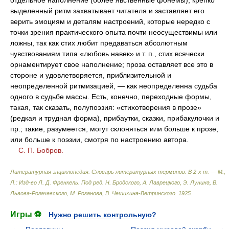
отдельное наполнение (более явственные фонемы), крепко
выделенный ритм захватывает читателя и заставляет его
верить эмоциям и деталям настроений, которые нередко с
точки зрения практического опыта почти неосуществимы или
ложны, так как стих любит предаваться абсолютным
чувствованиям типа «любовь навек» и т. п., стих всячески
орнаментирует свое наполнение; проза оставляет все это в
стороне и удовлетворяется, приблизительной и
неопределенной ритмизацией, — как неопределенна судьба
одного в судьбе массы. Есть, конечно, переходные формы,
такая, так сказать, полупоэзия: «стихотворения в прозе»
(редкая и трудная форма), прибаутки, сказки, прибакулочки и
пр.; такие, разумеется, могут склоняться или больше к прозе,
или больше к поэзии, смотря по настроению автора.
С. П. Бобров.
Литературная энциклопедия: Словарь литературных терминов: В 2-х т. — М.;
Л.: Изд-во Л. Д. Френкель
.
Под ред. Н. Бродского, А. Лаврецкого, Э. Лунина, В.
Львова-Рогачевского, М. Розанова, В. Чешихина-Ветринского
.
1925
.
Игры ⚽
Нужно решить контрольную?