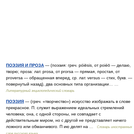
ПОЭЗИЯ И ПРОЗА
— (поэзия: греч. póiēsis, от poiéō — делаю,
творю; проза: лат. prosa, от prorsa — прямая, простая, от
proversa — обращенная вперед, ср. лат. versus — стих, букв. —
повернутый назад), два основных типа организации… …
Литературный энциклопедический словарь
ПОЭЗИЯ
— (греч. «творчество») искусство изображать в слове
прекрасное. П. служит выражением идеальных стремлений
человека; она, с одной стороны, не совпадает с
действительным миром, но с другой не представляет ничего
ложного или обманчивого. П ию делят на …
Словарь иностранных
слов русского языка