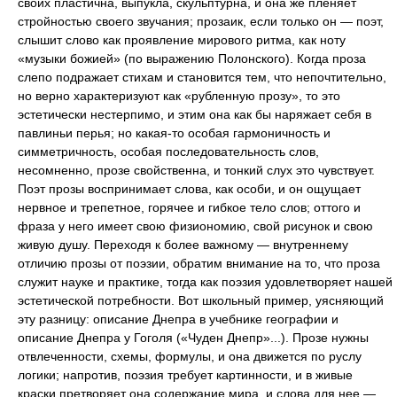
своих пластична, выпукла, скульптурна, и она же пленяет
стройностью своего звучания; прозаик, если только он — поэт,
слышит слово как проявление мирового ритма, как ноту
«музыки божией» (по выражению Полонского). Когда проза
слепо подражает стихам и становится тем, что непочтительно,
но верно характеризуют как «рубленную прозу», то это
эстетически нестерпимо, и этим она как бы наряжает себя в
павлиньи перья; но какая-то особая гармоничность и
симметричность, особая последовательность слов,
несомненно, прозе свойственна, и тонкий слух это чувствует.
Поэт прозы воспринимает слова, как особи, и он ощущает
нервное и трепетное, горячее и гибкое тело слов; оттого и
фраза у него имеет свою физиономию, свой рисунок и свою
живую душу. Переходя к более важному — внутреннему
отличию прозы от поэзии, обратим внимание на то, что проза
служит науке и практике, тогда как поэзия удовлетворяет нашей
эстетической потребности. Вот школьный пример, уясняющий
эту разницу: описание Днепра в учебнике географии и
описание Днепра у Гоголя («Чуден Днепр»...). Прозе нужны
отвлеченности, схемы, формулы, и она движется по руслу
логики; напротив, поэзия требует картинности, и в живые
краски претворяет она содержание мира, и слова для нее —