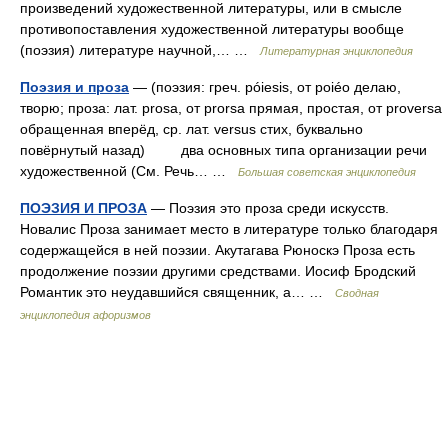
произведений художественной литературы, или в смысле
противопоставления художественной литературы вообще
(поэзия) литературе научной,… …
Литературная энциклопедия
Поэзия и проза
— (поэзия: греч. póiesis, от poiéo делаю,
творю; проза: лат. prosa, от prorsa прямая, простая, от proversa
обращенная вперёд, ср. лат. versus стих, буквально
повёрнутый назад) два основных типа организации речи
художественной (См. Речь… …
Большая советская энциклопедия
ПОЭЗИЯ И ПРОЗА
— Поэзия это проза среди искусств.
Новалис Проза занимает место в литературе только благодаря
содержащейся в ней поэзии. Акутагава Рюноскэ Проза есть
продолжение поэзии другими средствами. Иосиф Бродский
Романтик это неудавшийся священник, а… …
Сводная
энциклопедия афоризмов