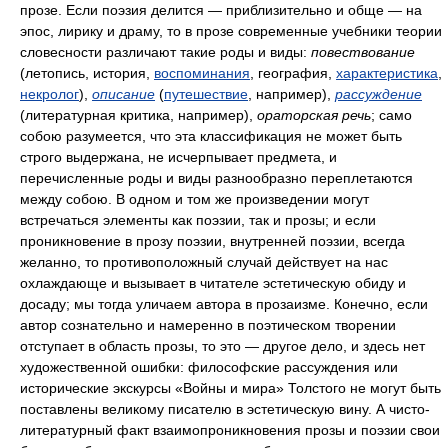
прозе. Если поэзия делится — приблизительно и обще — на
эпос, лирику и драму, то в прозе современные учебники теории
словесности различают такие роды и виды:
повествование
(летопись, история,
воспоминания
, география,
характеристика
,
некролог
),
описание
(
путешествие
, например),
рассуждение
(литературная критика, например),
ораторская речь
; само
собою разумеется, что эта классификация не может быть
строго выдержана, не исчерпывает предмета, и
перечисленные роды и виды разнообразно переплетаются
между собою. В одном и том же произведении могут
встречаться элементы как поэзии, так и прозы; и если
проникновение в прозу поэзии, внутренней поэзии, всегда
желанно, то противоположный случай действует на нас
охлаждающе и вызывает в читателе эстетическую обиду и
досаду; мы тогда уличаем автора в прозаизме. Конечно, если
автор сознательно и намеренно в поэтическом творении
отступает в область прозы, то это — другое дело, и здесь нет
художественной ошибки: философские рассуждения или
исторические экскурсы «Войны и мира» Толстого не могут быть
поставлены великому писателю в эстетическую вину. А чисто-
литературный факт взаимопроникновения прозы и поэзии свои