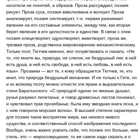
носители не понятий, а образов. Проза рассуждает, поэзия
рисует. Проза суха, поэзия взволнована и волнует. Проза
анализирует, поэзия синтезирует, т.-е. первая разнимает
явление на его составные элементы, между тем, как вторая
берет явление в его целостности и единстве. В связи с этим
поэзия олицетворяет, одухотворяет, животворит; проза же,
трезвая проза, родственна мировоззрению механистическому.
Только поэт, Тютчев именно, мог почувствовать и сказать: «Не
то, что мните вы, природа; не слепок, не бездушный лик: в ней
есть душа, в ней есть свобода, в ней есть любовь, в ней есть
язык». Прозаики — вот те, к кому обращается Тютчев, те, кто
мнит, что природа бездушный механизм. И не только к Гете, но
и ко всякому поэту можно отнести эти яркие и выразительные
стихи Баратынского: «С природой одною он жизнью дышал,
ручья разумел лепетанье, и говор древесных листов понимал,
и чувствовал трав прозябанье; была ему звездная книга ясна, и
с ним говорила морская волна». В высшей степени характерно
для поэзии такое восприятие мира, как некоего живого
существа, и соответственный способ изображения последнего.
Вообще, очень важно усвоить себе, что поэзия это больше, чем
стиль: это — миросозерцание; то же самое надо сказать и о