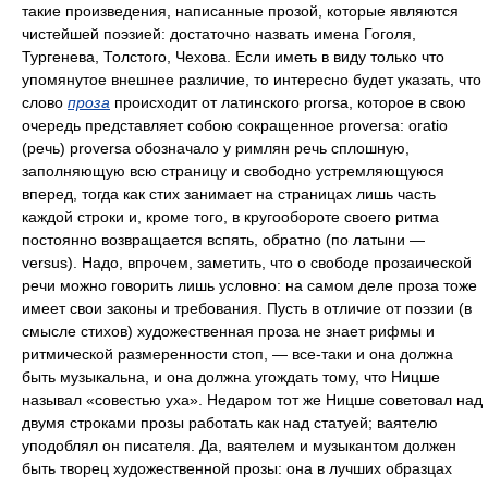
такие произведения, написанные прозой, которые являются
чистейшей поэзией: достаточно назвать имена Гоголя,
Тургенева, Толстого, Чехова. Если иметь в виду только что
упомянутое внешнее различие, то интересно будет указать, что
слово
проза
происходит от латинского prorsa, которое в свою
очередь представляет собою сокращенное proversa: oratio
(речь) proversa обозначало у римлян речь сплошную,
заполняющую всю страницу и свободно устремляющуюся
вперед, тогда как стих занимает на страницах лишь часть
каждой строки и, кроме того, в кругообороте своего ритма
постоянно возвращается вспять, обратно (по латыни —
versus). Надо, впрочем, заметить, что о свободе прозаической
речи можно говорить лишь условно: на самом деле проза тоже
имеет свои законы и требования. Пусть в отличие от поэзии (в
смысле стихов) художественная проза не знает рифмы и
ритмической размеренности стоп, — все-таки и она должна
быть музыкальна, и она должна угождать тому, что Ницше
называл «совестью уха». Недаром тот же Ницше советовал над
двумя строками прозы работать как над статуей; ваятелю
уподоблял он писателя. Да, ваятелем и музыкантом должен
быть творец художественной прозы: она в лучших образцах