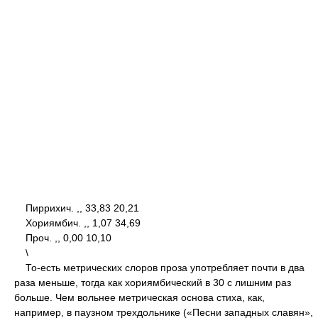
Пиррихич. ,, 33,83 20,21
Хориямбич. ,, 1,07 34,69
Проч. ,, 0,00 10,10
\
То-есть метрических слоров проза употребляет почти в два
раза меньше, тогда как хориямбический в 30 с лишним раз
больше. Чем вольнее метрическая основа стиха, как,
например, в паузном трехдольнике («Песни западных славян»,